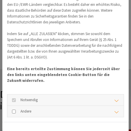
dem zweiten Platz ein sehr erfolgreiches Comeback.
den EU-/EWR-Ländern vergleichbar. Es besteht daher ein erhöhtes Risiko,
dass staatliche Behörden auf diese Daten zugreifen können. Weitere
Foto: H. Kerschsieper
Informationen zu Sicherheitsgarantien finden Sie in den
Datenschutzrichtlinien des jeweiligen Anbieters.
ZURÜCK
Indem Sie auf „ALLE ZULASSEN" klicken, stimmen Sie sowohl dem
Speichern und Abrufen von Informationen auf Ihrem Gerät (§ 25 Abs. 1
TDDDG) sowie der anschließenden Datenverarbeitung für die nachfolgend
dargestellten bzw. die von Ihnen ausgewählten Verarbeitungszwecke zu
(Art 6 Abs. 1 lit. a. DSGVO).
Eine bereits erteilte Zustimmung können Sie jederzeit über
den links unten eingeblendeten Cookie-Button für die
Zukunft widerrufen.
Das könnte Sie auch
Notwendig
interessieren
Andere