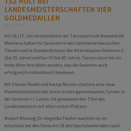
TSZ HOLT BEI
LANDESMEISTERSCHAFTEN VIER
GOLDMEDAILLEN
20. Juli 2022
Am 16./17. Juli veranstaltete der Tanzsportclub Neuwied die
Meisterschaften für Senioren in den lateinamerikanischen
Tänzen und in Standardtänzen der Altersklassen Senioren II
(bis 55 Jahre) und Sen IV (bis 65 Jahre). Tanzen kann bis ins
hohe Alter betrieben werden, was die Senioren auch
erfolgreich eindrucksvoll bewiesen.
Mit Florian Riedel und Svenja Mozian startete eine neue
Paarkonstellation bei ihrem ersten gemeinsamen Turnier in
der Senioren I C Latein. Sie gewannen den Titel des
Landesmeisters mit allen ersten Plätzen.
Robert Minning/Dr. Angelika Fiedler machten es im
Anschluss bei den Senioren I B den Sportskameraden nach