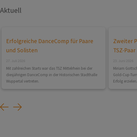
Aktuell
Erfolgreiche DanceComp für Paare
Zweiter P
und Solisten
TSZ-Paar
27. Juli 2026
23. Juni 2026
Mit zahlreichen Starts war das TSZ Mittelrhein bei der
Miriam Gotts
diesjährigen DanceComp in der Historischen Stadthalle
Gold-Cup-Turni
Wuppertal vertreten.
Erfolg erzielen
Previous
Next