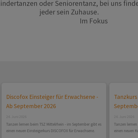
indertanzen oder Seniorentanz, bei uns find
jeder sein Zuhause.
Im Fokus
Discofox Einsteiger für Erwachsene -
Tanzkurs 
Ab September 2026
Septemb
24. Juni 2026
24. Juni 2026
Tanzen lernen beim TSZ Mittelrhein - im September gibt es
Tanzen lernen 
einen neuen Einsteigerkurs DISCOFOX für Erwachsene.
einen neuen Ku