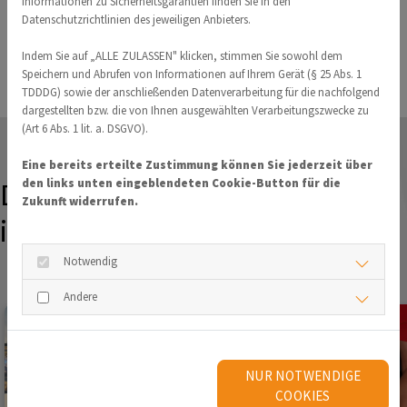
Informationen zu Sicherheitsgarantien finden Sie in den
Datenschutzrichtlinien des jeweiligen Anbieters.
Indem Sie auf „ALLE ZULASSEN" klicken, stimmen Sie sowohl dem
Speichern und Abrufen von Informationen auf Ihrem Gerät (§ 25 Abs. 1
TDDDG) sowie der anschließenden Datenverarbeitung für die nachfolgend
dargestellten bzw. die von Ihnen ausgewählten Verarbeitungszwecke zu
(Art 6 Abs. 1 lit. a. DSGVO).
Eine bereits erteilte Zustimmung können Sie jederzeit über
den links unten eingeblendeten Cookie-Button für die
Das könnte Sie auch
Zukunft widerrufen.
interessieren
Notwendig
Andere
NUR NOTWENDIGE
COOKIES