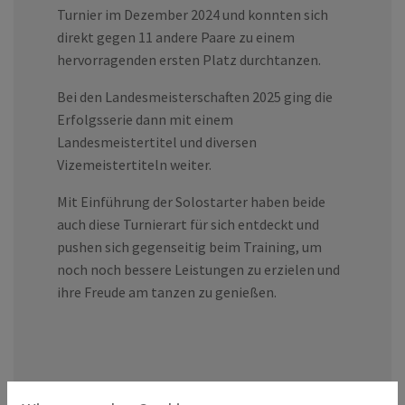
Turnier im Dezember 2024 und konnten sich
direkt gegen 11 andere Paare zu einem
hervorragenden ersten Platz durchtanzen.
Bei den Landesmeisterschaften 2025 ging die
Erfolgsserie dann mit einem
Landesmeistertitel und diversen
Vizemeistertiteln weiter.
Mit Einführung der Solostarter haben beide
auch diese Turnierart für sich entdeckt und
pushen sich gegenseitig beim Training, um
noch noch bessere Leistungen zu erzielen und
ihre Freude am tanzen zu genießen.