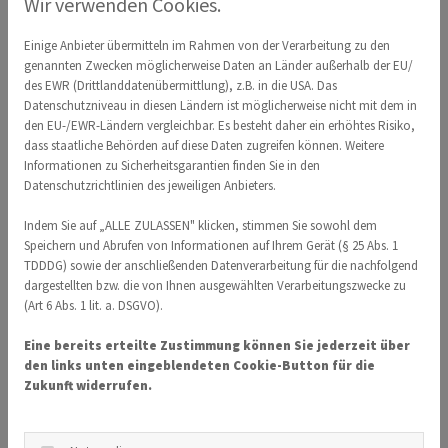
Wir verwenden Cookies.
Einige Anbieter übermitteln im Rahmen von der Verarbeitung zu den
Wichtigste Erfolge
genannten Zwecken möglicherweise Daten an Länder außerhalb der EU/
des EWR (Drittlanddatenübermittlung), z.B. in die USA. Das
Datenschutzniveau in diesen Ländern ist möglicherweise nicht mit dem in
den EU-/EWR-Ländern vergleichbar. Es besteht daher ein erhöhtes Risiko,
dass staatliche Behörden auf diese Daten zugreifen können. Weitere
Informationen zu Sicherheitsgarantien finden Sie in den
Datenschutzrichtlinien des jeweiligen Anbieters.
Latein
Indem Sie auf „ALLE ZULASSEN" klicken, stimmen Sie sowohl dem
Speichern und Abrufen von Informationen auf Ihrem Gerät (§ 25 Abs. 1
Junioren C
TDDDG) sowie der anschließenden Datenverarbeitung für die nachfolgend
dargestellten bzw. die von Ihnen ausgewählten Verarbeitungszwecke zu
(Art 6 Abs. 1 lit. a. DSGVO).
Eine bereits erteilte Zustimmung können Sie jederzeit über
2024
den links unten eingeblendeten Cookie-Button für die
Zukunft widerrufen.
08.12.2024
Nikolausturnier
Jun I
1.
Schwarz-Silber Frankfurt
D
Platz