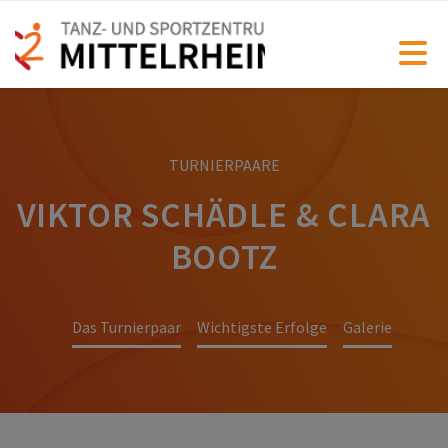
TURNIERPAARE
VIKTOR SCHÄDLE & CLARA
BOOTZ
Das Turnierpaar
Wichtigste Erfolge
Galerie