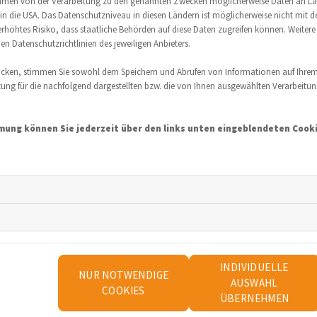
Bushaltestelle
ahmen von der Verarbeitung zu den genannten Zwecken möglicherweise Daten an L
. in die USA. Das Datenschutzniveau in diesen Ländern ist möglicherweise nicht mi
 erhöhtes Risiko, dass staatliche Behörden auf diese Daten zugreifen können. Weiter
den Datenschutzrichtlinien des jeweiligen Anbieters.
Die Linien 6/16 und 20 fahren
jeweils die Haltestelle St.
icken, stimmen Sie sowohl dem Speichern und Abrufen von Informationen auf Ihrem
Elisabeth Kirche an.
ng für die nachfolgend dargestellten bzw. die von Ihnen ausgewählten Verarbeitungsz
Dies ist die 3. Haltestelle ab Bf
Stadtmitte/Löhr-Center.
mmung können Sie jederzeit über den links unten eingeblendeten Cooki
Die Haltestelle ist direkt am
Trainingszentrum!
INDIVIDUELLE
NUR NOTWENDIGE
AUSWAHL
COOKIES
ÜBERNEHMEN