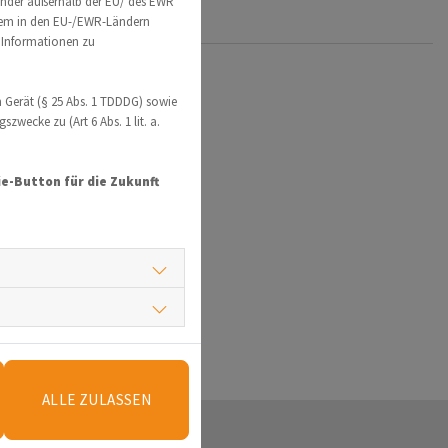
änder außerhalb der EU/ des EWR
t dem in den EU-/EWR-Ländern
e Informationen zu
 Gerät (§ 25 Abs. 1 TDDDG) sowie
wecke zu (Art 6 Abs. 1 lit. a.
e-Button für die Zukunft
ALLE ZULASSEN