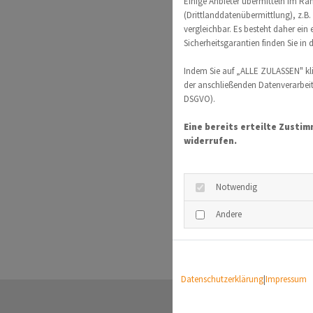
Einige Anbieter übermitteln im R
(Drittlanddatenübermittlung), z.B
vergleichbar. Es besteht daher ein
Sicherheitsgarantien finden Sie in 
Indem Sie auf „ALLE ZULASSEN" kl
der anschließenden Datenverarbeitu
DSGVO).
Eine bereits erteilte Zusti
widerrufen.
Notwendig
Andere
Datenschutzerklärung
|
Impressum