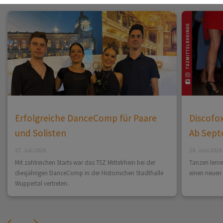
Erfolgreiche DanceComp für Paare
Discofox
und Solisten
Ab Sept
27. Juli 2026
24. Juni 2026
Mit zahlreichen Starts war das TSZ Mittelrhein bei der
Tanzen lerne
diesjährigen DanceComp in der Historischen Stadthalle
einen neuen 
Wuppertal vertreten.