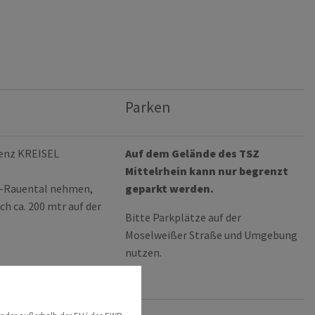
Parken
lenz KREISEL
Auf dem Gelände des TSZ
Mittelrhein kann nur begrenzt
KO-Rauental nehmen,
geparkt werden.
ch ca. 200 mtr auf der
Bitte Parkplätze auf der
Moselweißer Straße und Umgebung
nutzen.