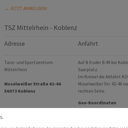
→ JETZT ANMELDEN!
TSZ Mittelrhein - Koblenz
Adresse
Anfahrt
Tanz- und Sportzentrum
Auf B 9 oder B 49 bis Kob
Mittelrhein
Saarplatz.
Im Kreisel die Abfahrt 
Moselweißer Straße 42-46
Moselweißer Str. 42-46 na
56073 Koblenz
rechten Seite.
Geo-Koordinaten
50.3603547,7.5811846
s.