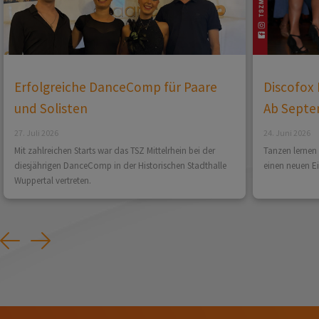
Erfolgreiche DanceComp für Paare
Discofox 
und Solisten
Ab Septe
27. Juli 2026
24. Juni 2026
Mit zahlreichen Starts war das TSZ Mittelrhein bei der
Tanzen lernen 
diesjährigen DanceComp in der Historischen Stadthalle
einen neuen E
Wuppertal vertreten.
Previous
Next