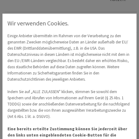
Bushaltestelle
Wir verwenden Cookies.
Einige Anbieter übermitteln im Rahmen von der Verarbeitung zu den
Die Linien 6/16 und
genannten Zwecken möglicherweise Daten an Länder außerhalb der EU/
20 fahren jeweils die
des EWR (Drittlanddatenübermittlung), z.B. in die USA. Das
Datenschutzniveau in diesen Ländern ist möglicherweise nicht mit dem in
Haltestelle St.
den EU-/EWR-Ländern vergleichbar. Es besteht daher ein erhöhtes Risiko,
Elisabeth Kirche an.
dass staatliche Behörden auf diese Daten zugreifen können. Weitere
Dies ist die 3.
Informationen zu Sicherheitsgarantien finden Sie in den
Haltestelle ab Bf
Datenschutzrichtlinien des jeweiligen Anbieters.
Stadtmitte/Löhr-
Indem Sie auf „ALLE ZULASSEN" klicken, stimmen Sie sowohl dem
Center.
Speichern und Abrufen von Informationen auf Ihrem Gerät (§ 25 Abs. 1
TDDDG) sowie der anschließenden Datenverarbeitung für die nachfolgend
Die Haltestelle ist
dargestellten bzw. die von Ihnen ausgewählten Verarbeitungszwecke zu
direkt am
(Art 6 Abs. 1 lit. a. DSGVO).
Trainingszentrum!
Eine bereits erteilte Zustimmung können Sie jederzeit über
den links unten eingeblendeten Cookie-Button für die